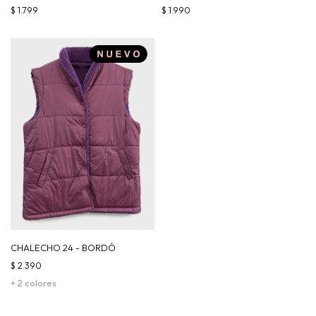
$
1.799
$
1.990
CHALECHO 24 - BORDÓ
$
2.390
+ 2 colores