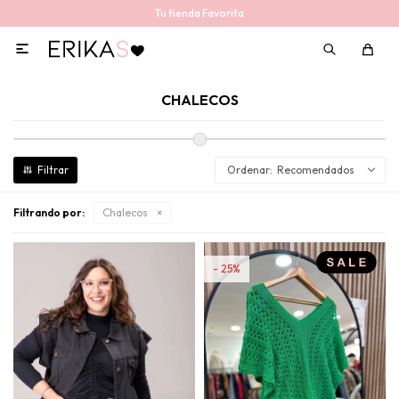
Tu tienda Favorita

CHALECOS
Recomendados
Filtrando por:
Chalecos
25