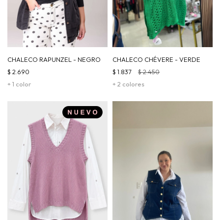
CHALECO RAPUNZEL - NEGRO
CHALECO CHÉVERE - VERDE
$
2.690
$
1.837
$
2.450
+ 1 color
+ 2 colores