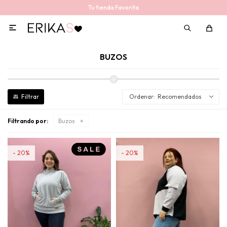
Tu tienda Favorita

BUZOS
Recomendados
Filtrando por:
Buzos
20
20