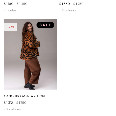
$
1.160
$
1.450
$
1.560
$
1.950
+ 1 color
+ 2 colores
25
CANGURO AGATA - TIGRE
$
1.312
$
1.750
+ 2 colores