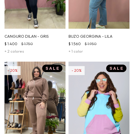
CANGURO DILAN - GRIS
BUZO GEORGINA - LILA
$
1.400
$
1.750
$
1.560
$
1.950
+ 2 colores
+ 1 color
20
20