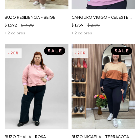
BUZO RESILIENCIA - BEIGE
CANGURO VIGGO - CELESTE |
LILA
$
1.592
$
1.990
$
1.759
$
2.199
+ 2 colores
+ 2 colores
20
20
BUZO THALIA - ROSA
BUZO MICAELA - TERRACOTA