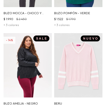
BUZO MOCCA - CHOCO Y
BUZO POMPÓN - VERDE
BEIGE
$
1.990
$
2.450
$
1.522
$
1.790
+ 3 colores
+ 3 colores
14
BUZO AMELIA - NEGRO
BERU