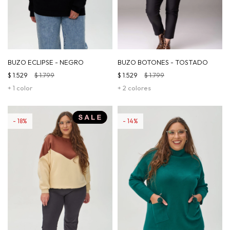
BUZO ECLIPSE - NEGRO
BUZO BOTONES - TOSTADO
$
1.529
$
1.799
$
1.529
$
1.799
+ 1 color
+ 2 colores
18
14