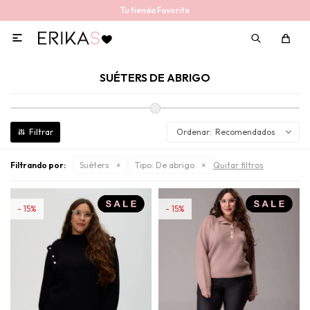
Tu tienda Favorita

SUÉTERS DE ABRIGO
Recomendados
Filtrando por:
Suéters
Tipo:
De abrigo
Quitar filtros
15
15