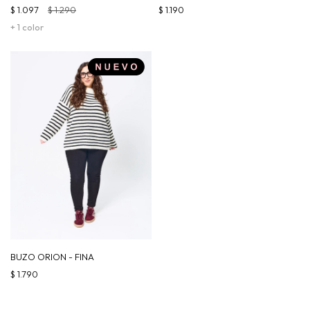
$
1.097
$
1.290
$
1.190
+ 1 color
BUZO ORION - FINA
$
1.790