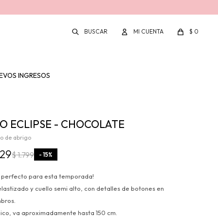
$
0
EVOS INGRESOS
O ECLIPSE - CHOCOLATE
o de abrigo
529
$
1.799
15
o perfecto para esta temporada!
elastizado y cuello semi alto, con detalles de botones en
mbros.
único, va aproximadamente hasta 150 cm.