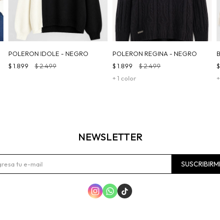
POLERON IDOLE - NEGRO
POLERON REGINA - NEGRO
$
1.899
$
2.499
$
1.899
$
2.499
+ 1 color
+
NEWSLETTER
SUSCRIBIRM


