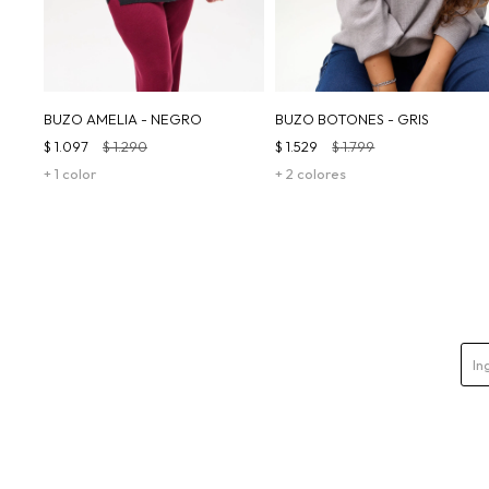
BUZO AMELIA - NEGRO
BUZO BOTONES - GRIS
$
1.097
$
1.290
$
1.529
$
1.799
+ 1 color
+ 2 colores