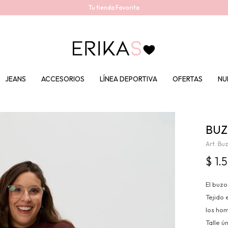
Tu tienda Favorita
JEANS
ACCESORIOS
LÍNEA DEPORTIVA
OFERTAS
NU
BUZ
Buz
$
1.
El buz
Tejido 
los ho
Talle 