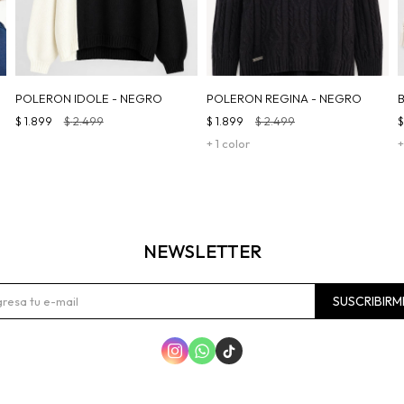
POLERON IDOLE - NEGRO
POLERON REGINA - NEGRO
$
1.899
$
2.499
$
1.899
$
2.499
+ 1 color
+
NEWSLETTER
SUSCRIBIRM


