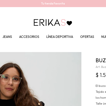
Tu tienda Favorita
JEANS
ACCESORIOS
LÍNEA DEPORTIVA
OFERTAS
NU
BUZ
Buz
$
1.
El buz
Tejido 
los ho
Talle 