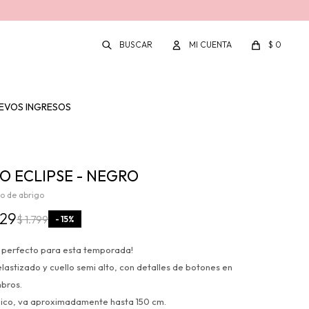
$
0
EVOS INGRESOS
O ECLIPSE - NEGRO
o de abrigo
529
$
1.799
15
o perfecto para esta temporada!
elastizado y cuello semi alto, con detalles de botones en
mbros.
único, va aproximadamente hasta 150 cm.