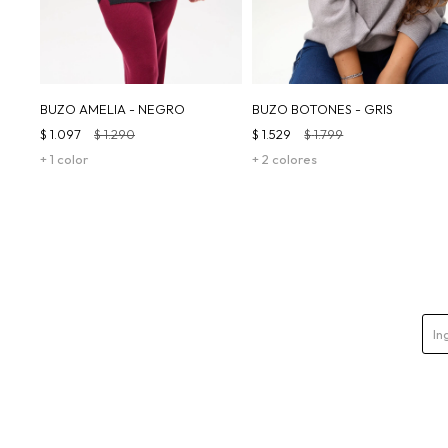
BUZO AMELIA - NEGRO
BUZO BOTONES - GRIS
$
1.097
$
1.290
$
1.529
$
1.799
+ 1 color
+ 2 colores