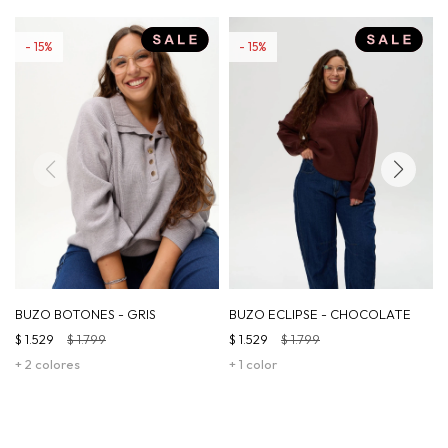
15
15
BUZO BOTONES - GRIS
BUZO ECLIPSE - CHOCOLATE
$
1.529
$
1.799
$
1.529
$
1.799
+ 2 colores
+ 1 color