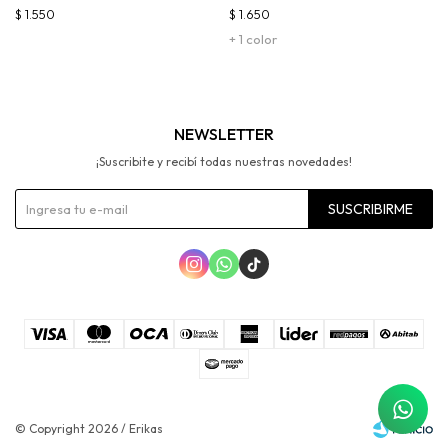
$
1.550
$
1.650
+ 1 color
NEWSLETTER
¡Suscribite y recibí todas nuestras novedades!
SUSCRIBIRME



© Copyright 2026 / Erikas