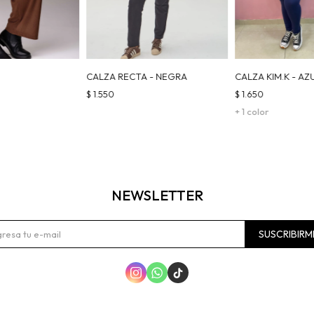
CALZA RECTA - NEGRA
CALZA KIM.K - AZ
$
1.550
$
1.650
+ 1 color
NEWSLETTER
SUSCRIBIRM


