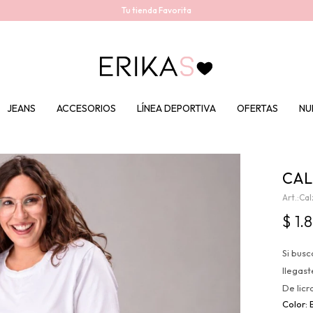
Tu tienda Favorita
JEANS
ACCESORIOS
LÍNEA DEPORTIVA
OFERTAS
NU
CAL
Cal
$
1.
Si busc
llegast
De licr