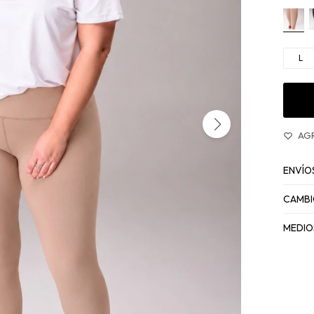
L
ENVÍO
CAMBI
MEDIO