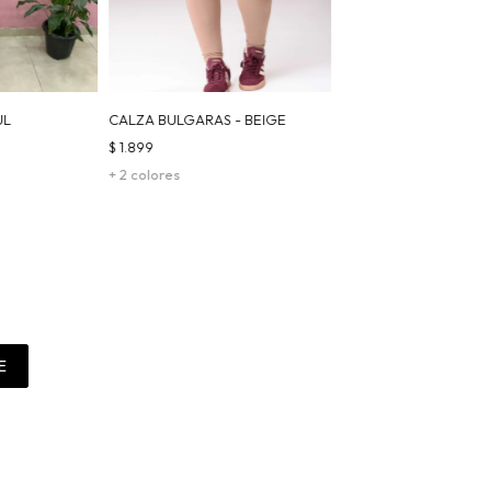
UL
CALZA BULGARAS - BEIGE
$
1.899
+ 2 colores
E