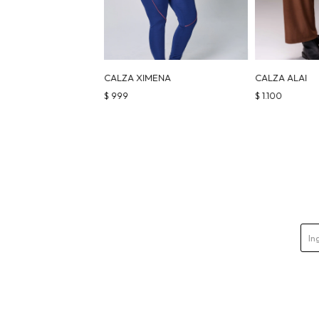
CALZA XIMENA
CALZA ALAI
$
999
$
1.100