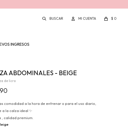
$
0
EVOS INGRESOS
ZA ABDOMINALES - BEIGE
za de licra
890
as comodidad a la hora de entrenar o para el uso diario,
e a la calza ideal ✨
a , calidad premium.
Beige