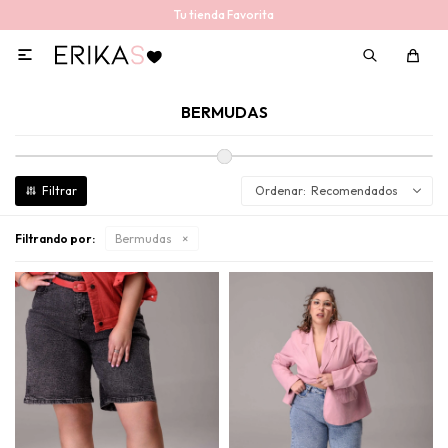
Tu tienda Favorita

BERMUDAS
Recomendados
Filtrando por:
Bermudas