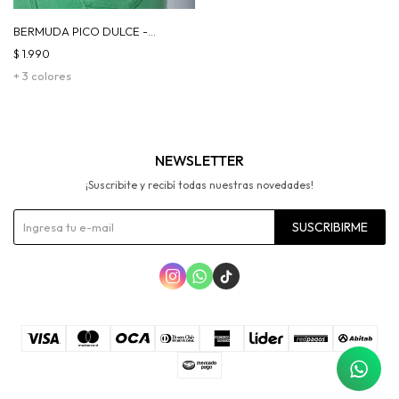
BERMUDA PICO DULCE -
VERDE
$
1.990
+ 3 colores
NEWSLETTER
¡Suscribite y recibí todas nuestras novedades!
SUSCRIBIRME


