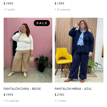
$
1.990
$
1.399
+ 1 color
+ 2 colores
PANTALÓN DARA - BEIGE
PANTALON MIRNA - AZUL
$
1.999
$
2.190
+ 2 colores
+ 1 color