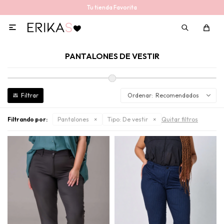
Tu tienda Favorita

PANTALONES DE VESTIR
Recomendados
Filtrando por:
Pantalones
Tipo:
De vestir
Quitar filtros