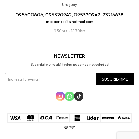
Uruguay
095600606, 095320942, 095320942, 23216638
modaerikas2@hotmail.com
9:30hrs - 18:30hrs
NEWSLETTER
¡Suscribite y recibí todas nuestras novedades!
SUSCRIBIRME


