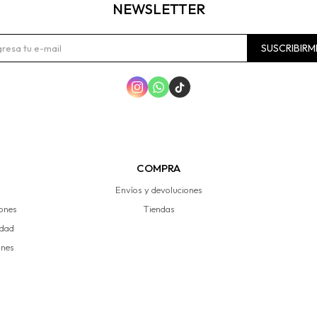
NEWSLETTER
SUSCRIBIRM



COMPRA
Envíos y devoluciones
iones
Tiendas
idad
ones