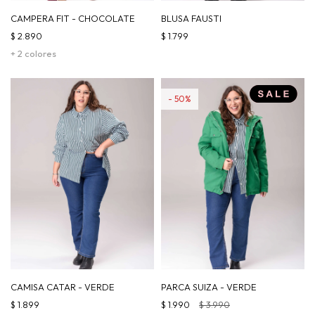
CAMPERA FIT - CHOCOLATE
BLUSA FAUSTI
$
2.890
$
1.799
+ 2 colores
50
CAMISA CATAR - VERDE
PARCA SUIZA - VERDE
$
1.899
$
1.990
$
3.990