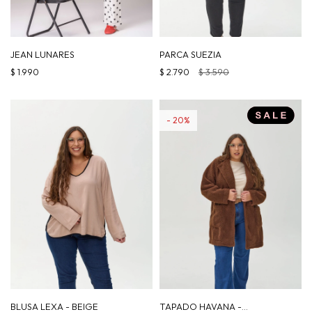
JEAN LUNARES
PARCA SUEZIA
$
1.990
$
2.790
$
3.590
20
BLUSA LEXA - BEIGE
TAPADO HAVANA -