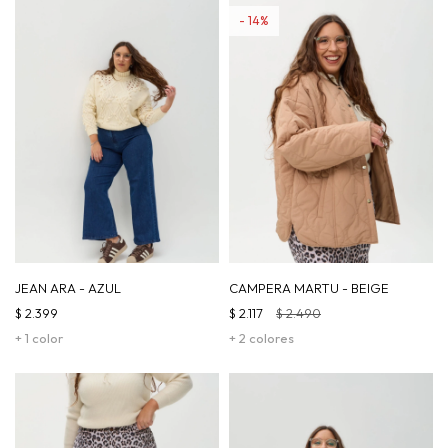
14
JEAN ARA - AZUL
CAMPERA MARTU - BEIGE
$
2.399
$
2.117
$
2.490
+ 1 color
+ 2 colores