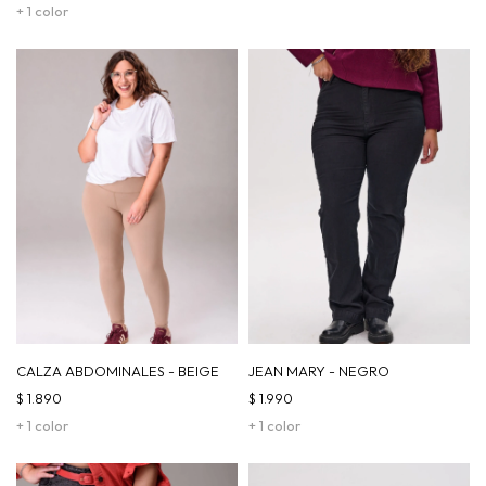
+ 1 color
CALZA ABDOMINALES - BEIGE
JEAN MARY - NEGRO
$
1.890
$
1.990
+ 1 color
+ 1 color