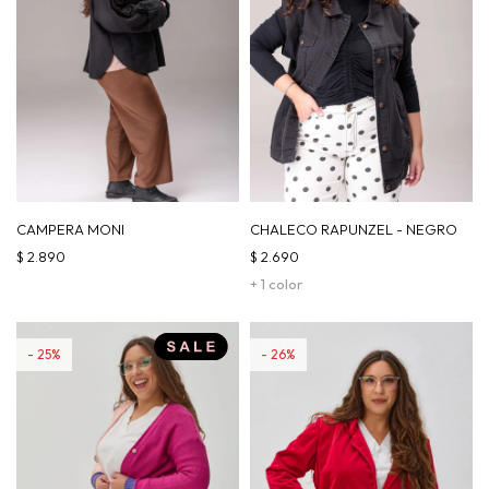
CAMPERA MONI
CHALECO RAPUNZEL - NEGRO
$
2.890
$
2.690
+ 1 color
25
26