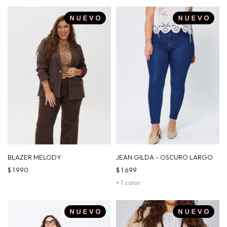
BLAZER MELODY
JEAN GILDA - OSCURO LARGO
$
1.990
$
1.699
+ 1 color