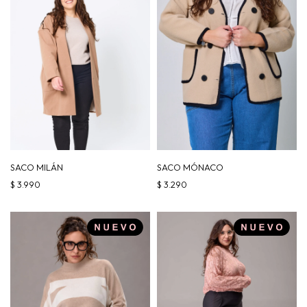
SACO MILÁN
SACO MÓNACO
$
3.990
$
3.290