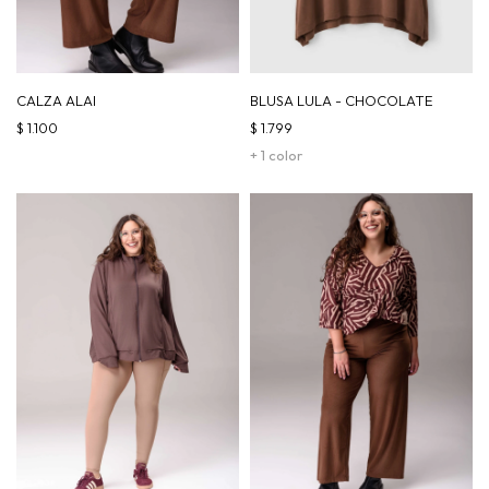
CALZA ALAI
BLUSA LULA - CHOCOLATE
$
1.100
$
1.799
+ 1 color