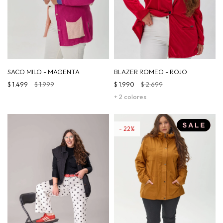
SACO MILO - MAGENTA
BLAZER ROMEO - ROJO
$
1.499
$
1.999
$
1.990
$
2.699
+ 2 colores
22