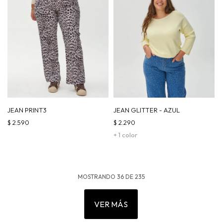
JEAN PRINT3
JEAN GLITTER - AZUL
$
2.590
$
2.290
+ 1 color
MOSTRANDO
36
DE
235
VER MÁS