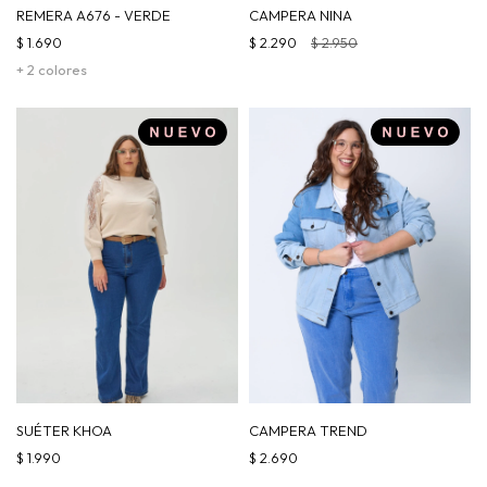
REMERA A676 - VERDE
CAMPERA NINA
$
1.690
$
2.290
$
2.950
+ 2 colores
SUÉTER KHOA
CAMPERA TREND
$
1.990
$
2.690