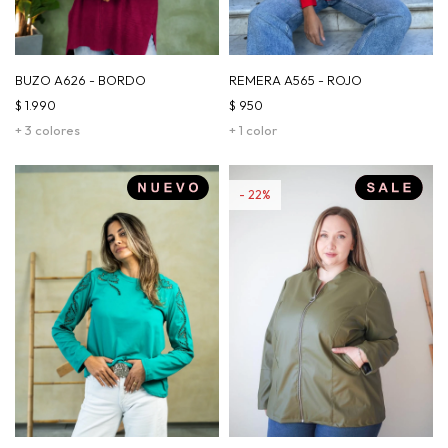
BUZO A626 - BORDO
REMERA A565 - ROJO
$
1.990
$
950
+ 3 colores
+ 1 color
22