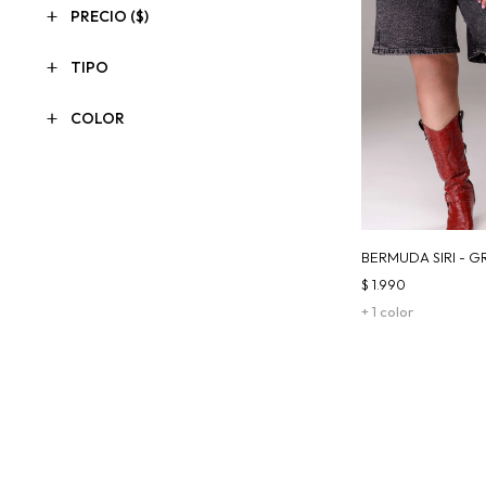
PRECIO
($)
TIPO
COLOR
BERMUDA SIRI - GR
$
1.990
+ 1 color