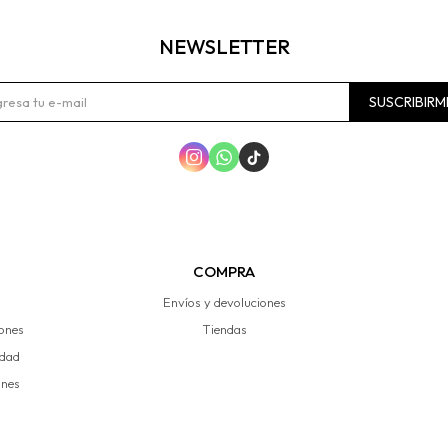
NEWSLETTER
SUSCRIBIRM



COMPRA
Envíos y devoluciones
iones
Tiendas
idad
ones