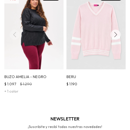
BUZO AMELIA - NEGRO
BERU
$
1.097
$
1.290
$
1.190
+ 1 color
NEWSLETTER
¡Suscribite y recibí todas nuestras novedades!