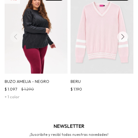
BUZO AMELIA - NEGRO
BERU
$
1.097
$
1.290
$
1.190
+ 1 color
NEWSLETTER
¡Suscribite y recibí todas nuestras novedades!