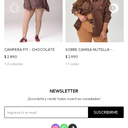
CAMPERA FIT - CHOCOLATE
SOBRE CAMISA NUTELLA -
CHOCOLATE
$
2.890
$
2.990
+ 2 colores
+ 1 color
NEWSLETTER
¡Suscribite y recibí todas nuestras novedades!
SUSCRIBIRME