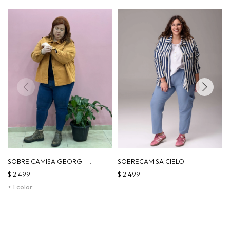
SOBRE CAMISA GEORGI -
SOBRECAMISA CIELO
CAMEL
$
2.499
$
2.499
+ 1 color