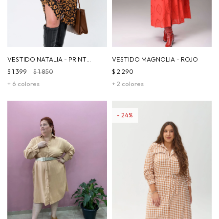
VESTIDO NATALIA - PRINT
VESTIDO MAGNOLIA - ROJO
MARRÓN
$
1.399
$
1.850
$
2.290
+ 6 colores
+ 2 colores
24