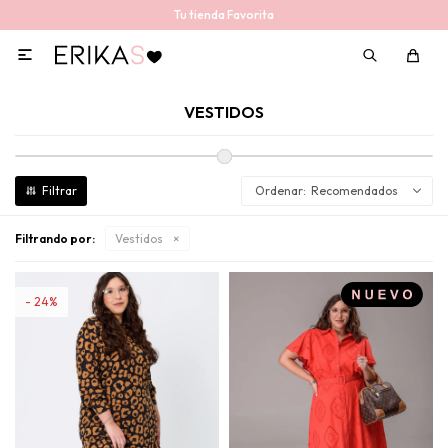
Tu tienda Favorita

VESTIDOS
Recomendados
Filtrando por:
Vestidos
24