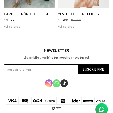
CAMISERO NÓRDICO - BEIGE
VESTIDO GRETA - BEIGE Y
NEGRO
$
2.599
$
1.399
$
1.850
+ 2 colores
+ 2 colores
NEWSLETTER
¡Suscribite y recibí todas nuestras novedades!
SUSCRIBIRME


