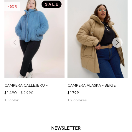
50
CAMPERA CALLEJERO -
CAMPERA ALASKA - BEIGE
CELESTE
$
1.490
$
2.990
$
1.799
+ 1 color
+ 2 colores
NEWSLETTER