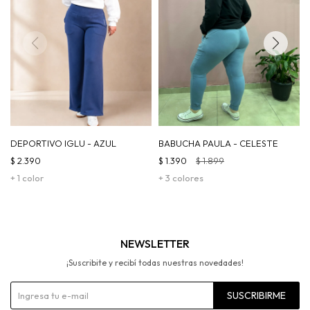
DEPORTIVO IGLU - AZUL
BABUCHA PAULA - CELESTE
$
2.390
$
1.390
$
1.899
+ 1 color
+ 3 colores
NEWSLETTER
¡Suscribite y recibí todas nuestras novedades!
SUSCRIBIRME