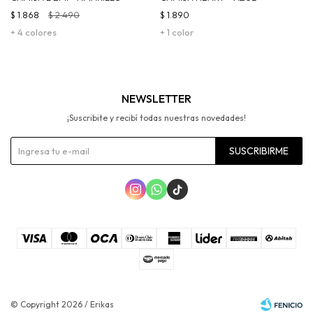
$
1.868
$
2.490
$
1.890
+ 4 colores
+ 1 color
NEWSLETTER
¡Suscribite y recibí todas nuestras novedades!
SUSCRIBIRME



© Copyright 2026 / Erikas