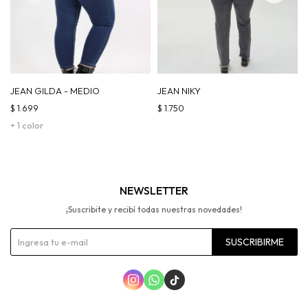
JEAN GILDA - MEDIO
JEAN NIKY
$
1.699
$
1.750
+ 1 color
NEWSLETTER
¡Suscribite y recibí todas nuestras novedades!
SUSCRIBIRME


