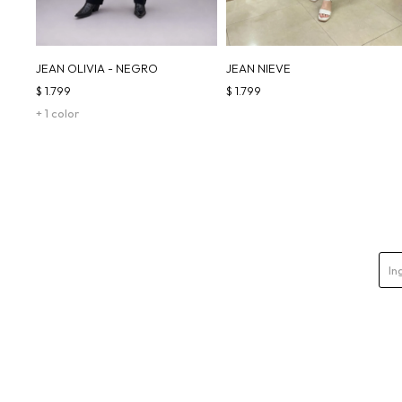
JEAN OLIVIA - NEGRO
JEAN NIEVE
$
1.799
$
1.799
+ 1 color