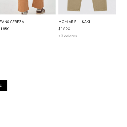
JEANS CEREZA
MOM ARIEL - KAKI
$
1.850
$
1.890
+ 3 colores
E