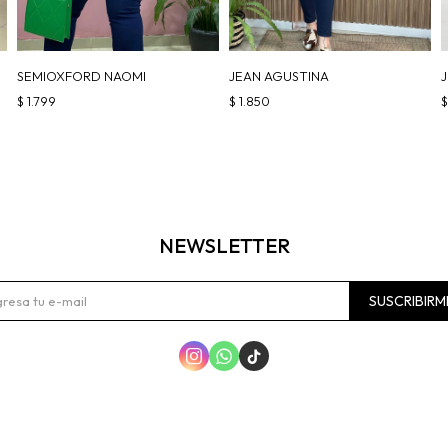
SEMIOXFORD NAOMI
JEAN AGUSTINA
$
1.799
$
1.850
NEWSLETTER
SUSCRIBIRM


