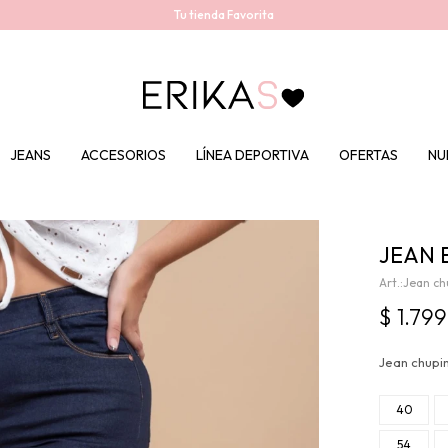
Tu tienda Favorita
JEANS
ACCESORIOS
LÍNEA DEPORTIVA
OFERTAS
NU
JEAN 
Jean ch
$
1.799
Jean chupin
40
54