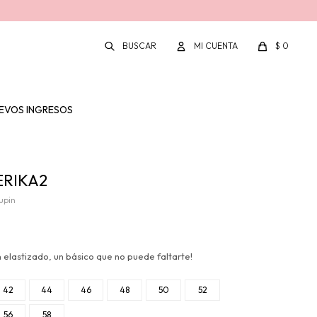
$
0
EVOS INGRESOS
ERIKA2
upin
 elastizado, un básico que no puede faltarte!
42
44
46
48
50
52
56
58