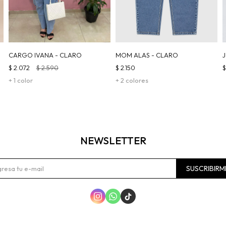
CARGO IVANA - CLARO
MOM ALAS - CLARO
$
2.072
$
2.590
$
2.150
+ 1 color
+ 2 colores
NEWSLETTER
SUSCRIBIRM


