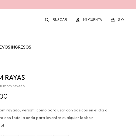
$
0
EVOS INGRESOS
 RAYAS
an mom rayado
100
m rayado, versátil como para usar con basicos en el día a
ro con toda la onda para levantar cualquier look sin
zo!