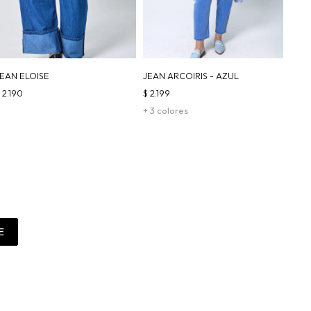
JEAN ELOISE
JEAN ARCOIRIS - AZUL
$
2.190
$
2.199
+ 3 colores
E