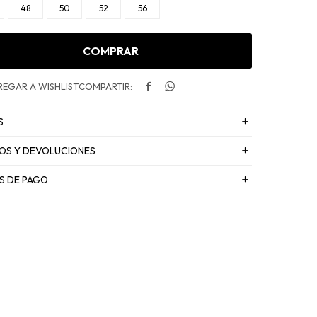
48
50
52
56
COMPRAR


S
OS Y DEVOLUCIONES
S DE PAGO