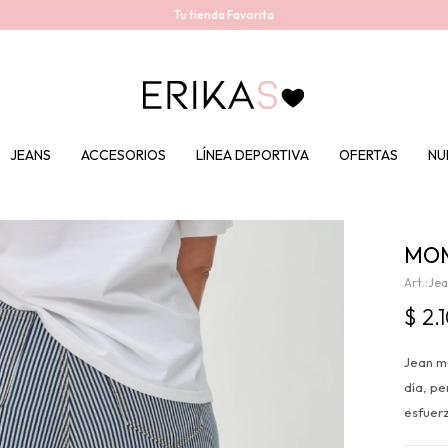
Tu tienda Favorita
JEANS
ACCESORIOS
LÍNEA DEPORTIVA
OFERTAS
NU
MOM
Je
$
2.
Jean mo
día, pe
esfuer