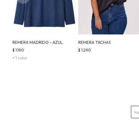
REMERA MADRIDG - AZUL
REMERA TACHAS
$
1.190
$
1.290
+ 1 color