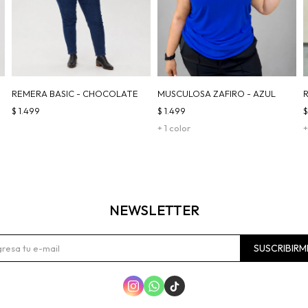
REMERA BASIC - CHOCOLATE
MUSCULOSA ZAFIRO - AZUL
$
1.499
$
1.499
+ 1 color
+
NEWSLETTER
SUSCRIBIRM


