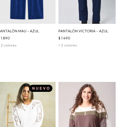
PANTALÓN MAU - AZUL
PANTALÓN VICTORIA - AZUL
$
1.890
$
1.490
 2 colores
+ 2 colores