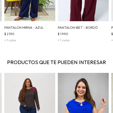
PANTALON MIRNA - AZUL
PANTALON IBET - BORDÓ
$
2.190
$
1.990
+ 1 color
+ 1 color
+
PRODUCTOS QUE TE PUEDEN INTERESAR