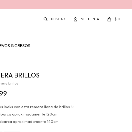
$
0
EVOS INGRESOS
ERA BRILLOS
era brillos
399
us looks con esta remera llena de brillos ✨
1 abarca aproximadamente 120cm
2 abarca aproximadamente 140cm