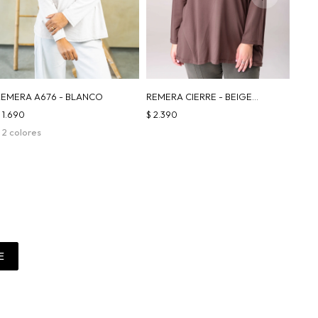
REMERA A676 - BLANCO
REMERA CIERRE - BEIGE
|VERDE| CHOCOLATE
$
1.690
$
2.390
 2 colores
E