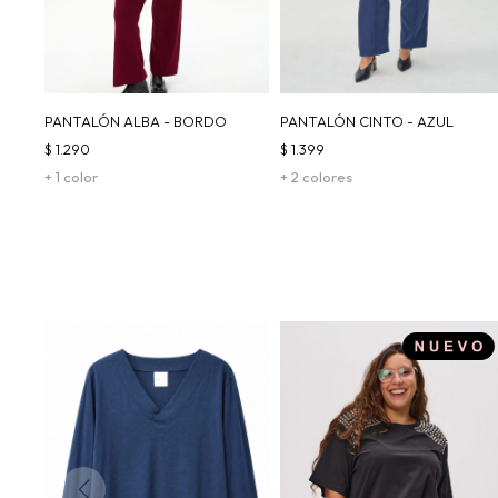
PANTALÓN ALBA - BORDO
PANTALÓN CINTO - AZUL
$
1.290
$
1.399
+ 1 color
+ 2 colores