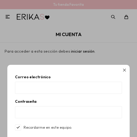
Tu tienda Favorita

MI CUENTA
Para acceder a esta sección debes
iniciar sesión
.

Correo electrónico
Contraseña
Recordarme en este equipo.