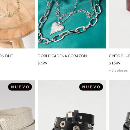
N DIJE
DOBLE CADENA CORAZON
CINTO BLU
$
399
$
1.399
+ 3 colores