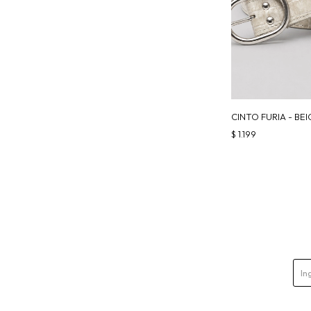
CINTO FURIA - BE
$
1.199