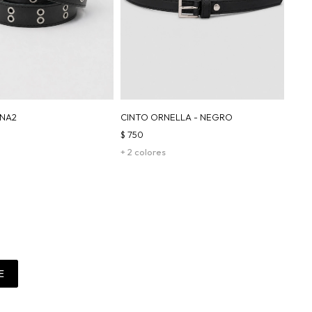
ANA2
CINTO ORNELLA - NEGRO
$
750
+ 2 colores
E