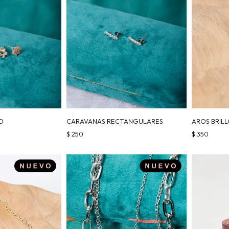
O
CARAVANAS RECTANGULARES
AROS BRIL
$
250
$
350