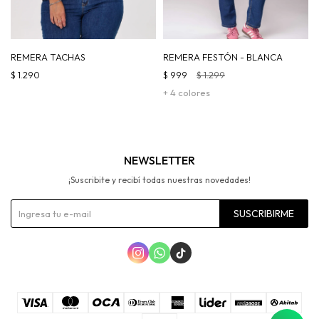
REMERA TACHAS
REMERA FESTÓN - BLANCA
$
1.290
$
999
$
1.299
+ 4 colores
NEWSLETTER
¡Suscribite y recibí todas nuestras novedades!
SUSCRIBIRME


