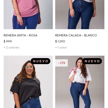
REMERA ANITA - ROSA
REMERA CALADA - BLANCO
$
999
$
1.290
+ 2 colores
+ 1 color
23