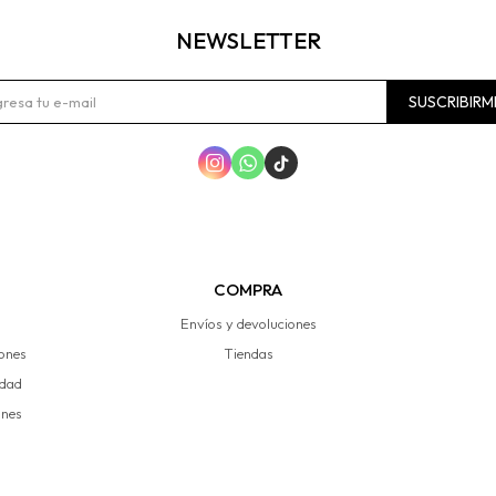
NEWSLETTER
SUSCRIBIRM



COMPRA
Envíos y devoluciones
iones
Tiendas
idad
ones