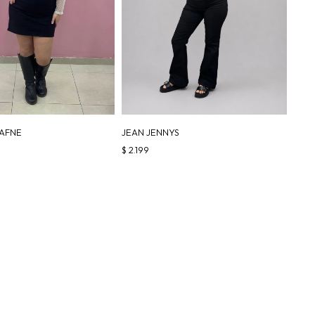
AFNE
JEAN JENNYS
$
2.199