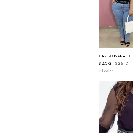
CARGO IVANA - C
$
2.072
$
2.590
+ 1 color