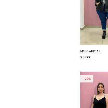
MOM ABIGAIL
$
1.899
20