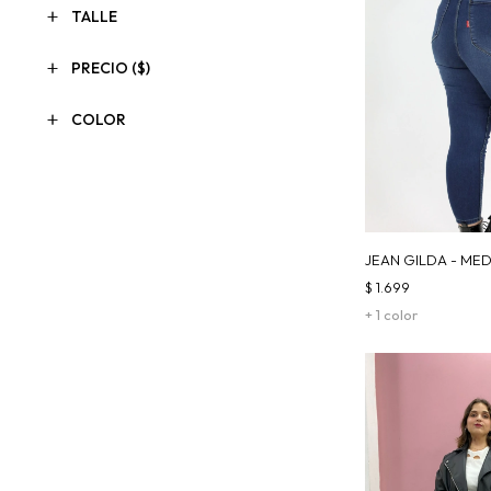
TALLE
PRECIO
($)
COLOR
JEAN GILDA - ME
$
1.699
+ 1 color