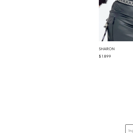
SHARON
$
1.899