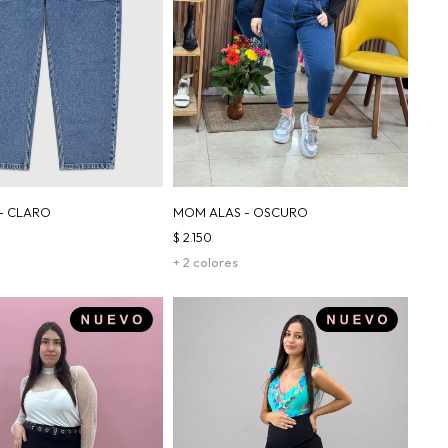
- CLARO
MOM ALAS - OSCURO
$
2.150
+ 2 colores