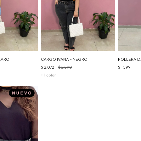
LARO
CARGO IVANA - NEGRO
POLLERA D
$
2.072
$
2.590
$
1.599
+ 1 color