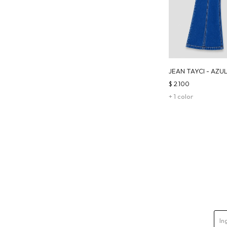
JEAN TAYCI - AZU
$
2.100
+ 1 color