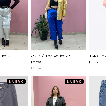
TICO -
PANTALÓN GALÁCTICO - AZUL
JEANS FLO
$
2.390
$
1.899
+ 1 color