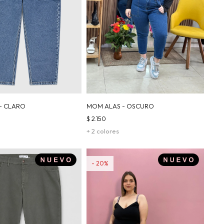
- CLARO
MOM ALAS - OSCURO
$
2.150
+ 2 colores
20