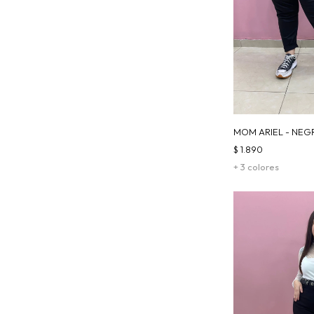
MOM ARIEL - NEG
$
1.890
+ 3 colores