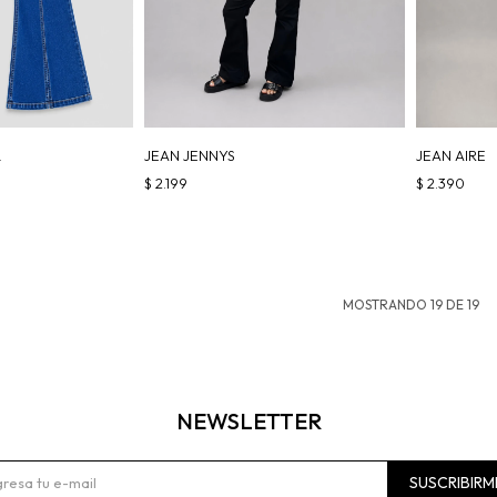
L
JEAN JENNYS
JEAN AIRE
$
2.199
$
2.390
MOSTRANDO
19
DE
19
NEWSLETTER
SUSCRIBIRM