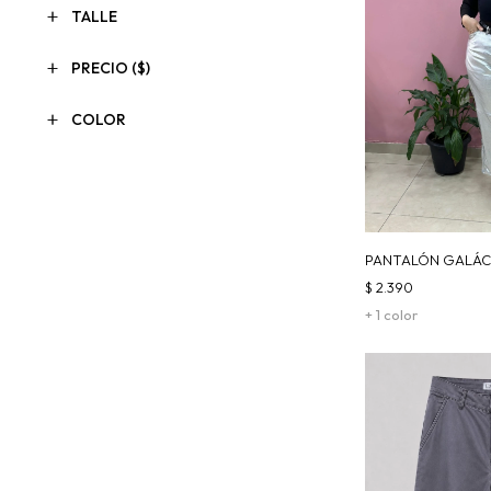
TALLE
PRECIO
($)
COLOR
PANTALÓN GALÁC
PLATEADO
$
2.390
+ 1 color