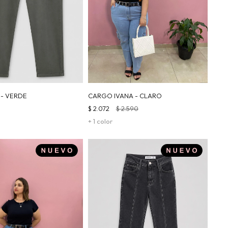
 - VERDE
CARGO IVANA - CLARO
$
2.072
$
2.590
+ 1 color