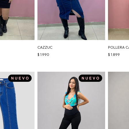
CAZZUC
POLLERA C
$
1.990
$
1.899