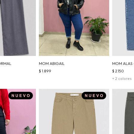
ORMAL
MOM ABIGAIL
MOM ALAS 
$
1.899
$
2.150
+ 2 colores