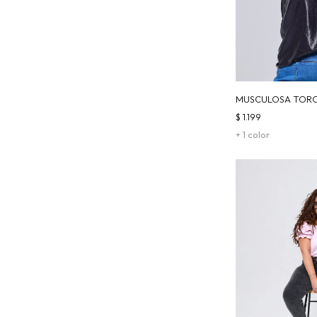
MUSCULOSA TORO
$
1.199
+ 1 color