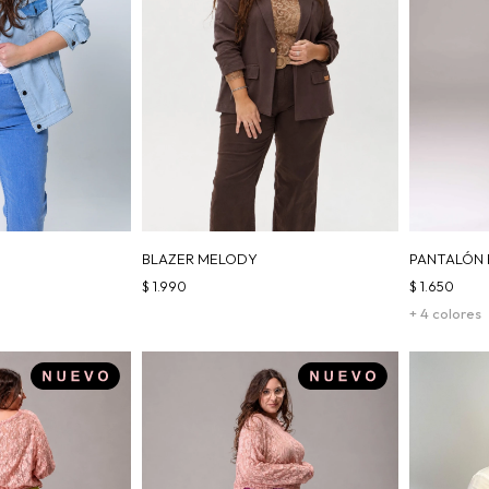
BLAZER MELODY
PANTALÓN 
$
1.990
$
1.650
+ 4 colores