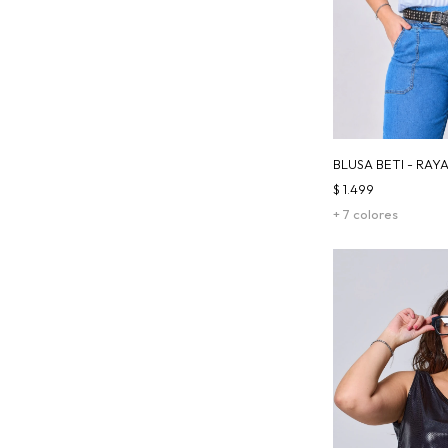
BLUSA BETI - RAY
$
1.499
+ 7 colores