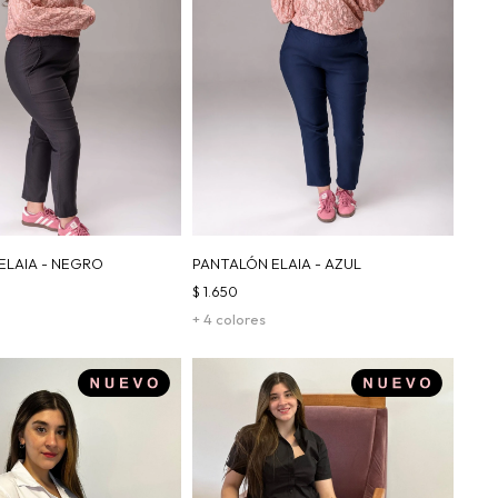
ELAIA - NEGRO
PANTALÓN ELAIA - AZUL
$
1.650
+ 4 colores