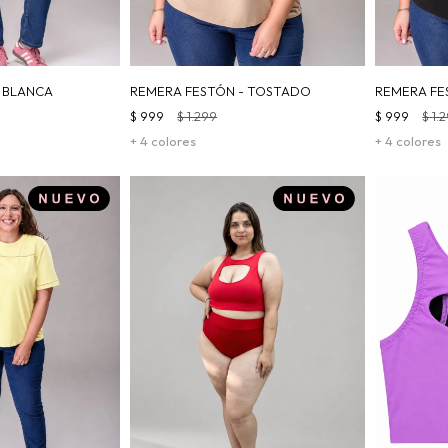
 BLANCA
REMERA FESTÓN - TOSTADO
REMERA FE
$
999
$
1.299
$
999
$
1.
+ 4 colores
+ 4 colores