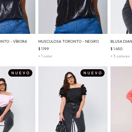
NTO - VÍBORA
MUSCULOSA TORONTO - NEGRO
BLUSA DIA
$
1.199
$
1.450
+ 1 color
+ 3 colores