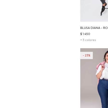
BLUSA DIANA - R
$
1.450
+ 3 colores
23