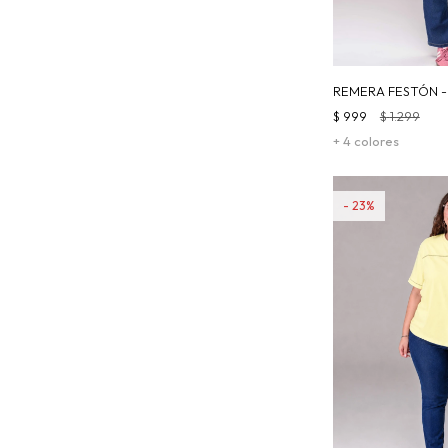
REMERA FESTÓN -
$
999
$
1.299
+ 4 colores
23