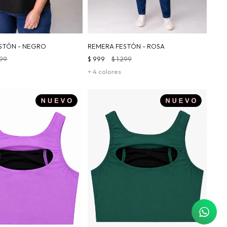
STÓN - NEGRO
REMERA FESTÓN - ROSA
299
$
999
$
1.299
+ 4 colores