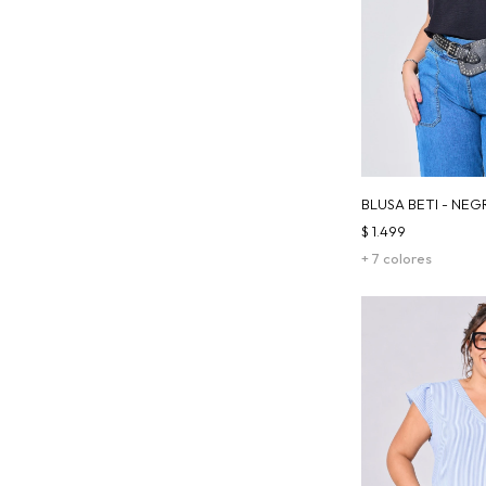
BLUSA BETI - NE
$
1.499
+ 7 colores