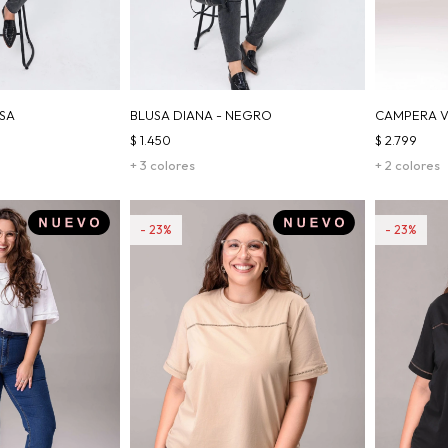
OSA
BLUSA DIANA - NEGRO
CAMPERA V
$
1.450
$
2.799
+ 3 colores
+ 2 colores
23
23