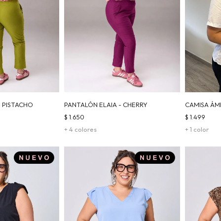
- PISTACHO
PANTALÓN ELAIA - CHERRY
CAMISA ÁM
$
1.650
$
1.499
+ 4 colores
+ 1 color