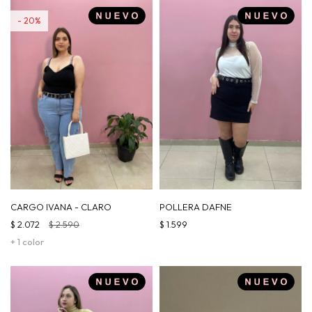
20
CARGO IVANA - CLARO
POLLERA DAFNE
$
2.072
$
2.590
$
1.599
+ 1 color