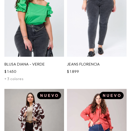
BLUSA DIANA - VERDE
JEANS FLORENCIA
$
1.450
$
1.899
+ 3 colores