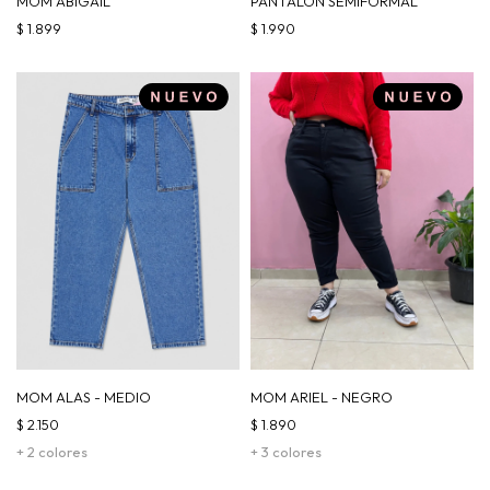
MOM ABIGAIL
PANTALÓN SEMIFORMAL
$
1.899
$
1.990
MOM ALAS - MEDIO
MOM ARIEL - NEGRO
$
2.150
$
1.890
+ 2 colores
+ 3 colores