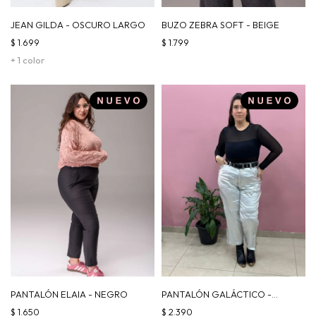
JEAN GILDA - OSCURO LARGO
BUZO ZEBRA SOFT - BEIGE
$
1.699
$
1.799
+ 1 color
PANTALÓN ELAIA - NEGRO
PANTALÓN GALÁCTICO -
PLATEADO
$
1.650
$
2.390