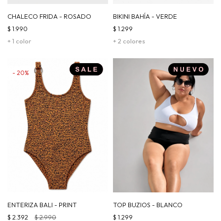
CHALECO FRIDA - ROSADO
BIKINI BAHÍA - VERDE
$
1.990
$
1.299
+ 1 color
+ 2 colores
20
ENTERIZA BALI - PRINT
TOP BUZIOS - BLANCO
$
2.392
$
2.990
$
1.299