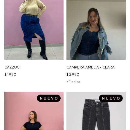
CAZZUC
CAMPERA AMELIA - CLARA
$
1.990
$
2.990
+ 1 color