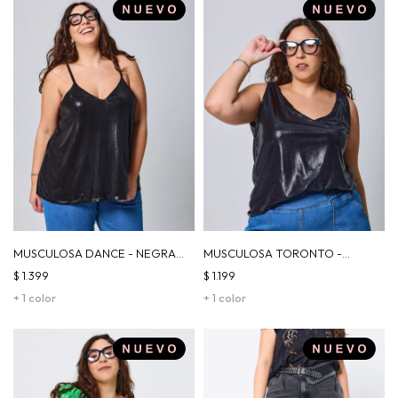
MUSCULOSA DANCE - NEGRA
MUSCULOSA TORONTO -
RAYAS
VÍBORA
$
1.399
$
1.199
+ 1 color
+ 1 color