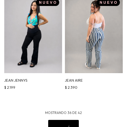
JEAN JENNYS
JEAN AIRE
$
2.199
$
2.390
MOSTRANDO
36
DE
42