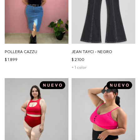
POLLERA CAZZU
JEAN TAYCI - NEGRO
$
1.899
$
2.100
+ 1 color