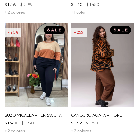
LILA
$
1.759
$
2.199
$
1.160
$
1.450
+ 2 colores
+ 1 color
20
25
BUZO MICAELA - TERRACOTA
CANGURO AGATA - TIGRE
$
1.560
$
1.950
$
1.312
$
1.750
+ 2 colores
+ 2 colores