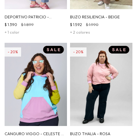
DEPORTIVO PATRICIO -
BUZO RESILIENCIA - BEIGE
CELESTE
$
1.390
$
1.899
$
1.592
$
1.990
+ 1 color
+ 2 colores
20
20
CANGURO VIGGO - CELESTE |
BUZO THALIA - ROSA