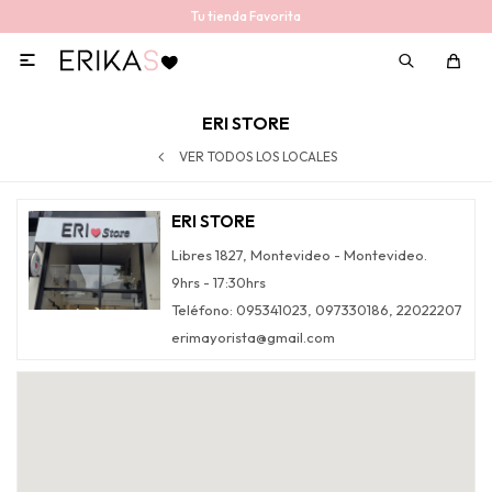
Tu tienda Favorita

ERI STORE
VER TODOS LOS LOCALES
ERI STORE
Libres 1827, Montevideo - Montevideo.
9hrs - 17:30hrs
Teléfono: 095341023, 097330186, 22022207
erimayorista@gmail.com