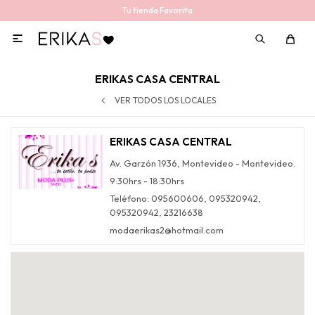
Tu tienda Favorita

ERIKAS CASA CENTRAL
VER TODOS LOS LOCALES
ERIKAS CASA CENTRAL
Av. Garzón 1936, Montevideo - Montevideo.
9:30hrs - 18:30hrs
Teléfono: 095600606, 095320942,
095320942, 23216638
modaerikas2@hotmail.com