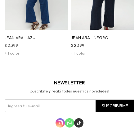
JEAN ARA - AZUL
JEAN ARA - NEGRO
$
2.399
$
2.399
+ 1 color
+ 1 color
NEWSLETTER
¡Suscribite y recibí todas nuestras novedades!
SUSCRIBIRME


