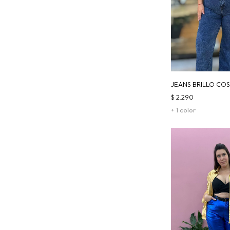
JEANS BRILLO COS
AZUL
$
2.290
+ 1 color