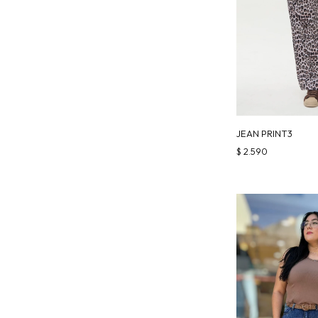
JEAN PRINT3
$
2.590