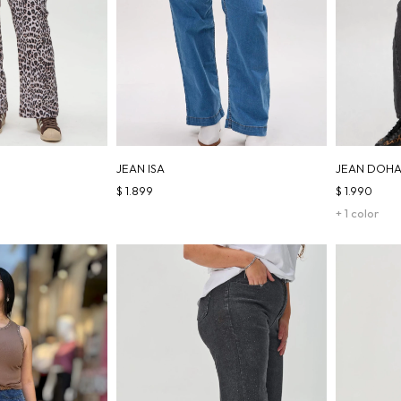
JEAN ISA
JEAN DOHA
$
1.899
$
1.990
+ 1 color