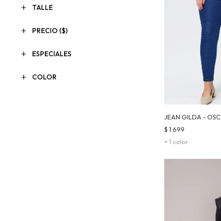
TALLE
PRECIO
($)
ESPECIALES
COLOR
JEAN GILDA - OS
$
1.699
+ 1 color