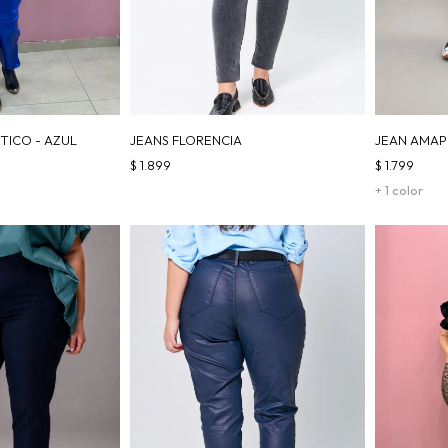
TICO - AZUL
JEANS FLORENCIA
JEAN AMAP
$
1.899
$
1.799
+ 1 color