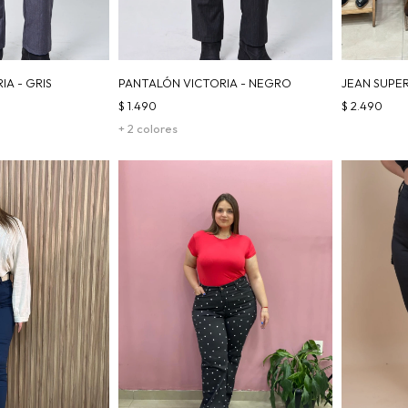
A - GRIS
PANTALÓN VICTORIA - NEGRO
JEAN SUPE
$
1.490
$
2.490
+ 2 colores