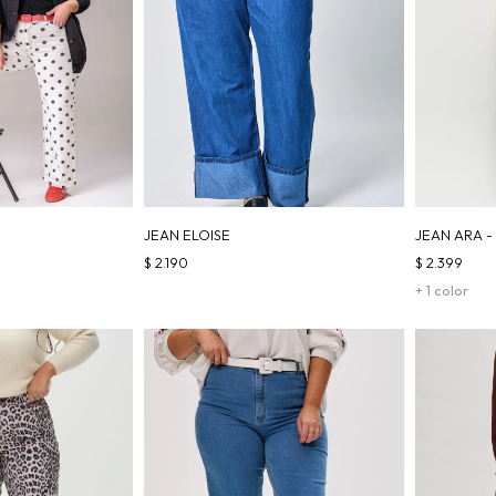
JEAN ELOISE
JEAN ARA -
$
2.190
$
2.399
+ 1 color