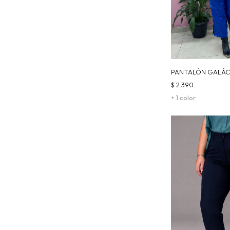
PANTALÓN GALÁC
$
2.390
+ 1 color