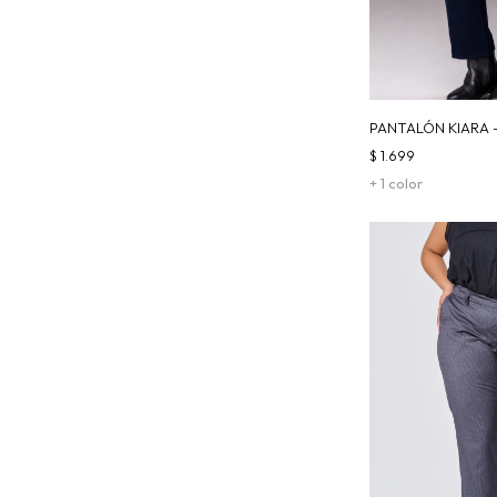
PANTALÓN KIARA 
$
1.699
+ 1 color