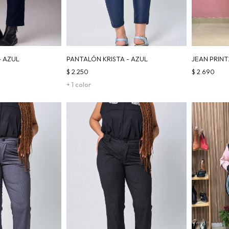
- AZUL
PANTALÓN KRISTA - AZUL
JEAN PRINT
$
2.250
$
2.690
+ 1 color