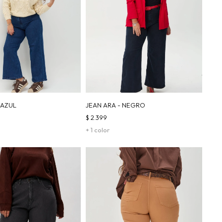
 AZUL
JEAN ARA - NEGRO
$
2.399
+ 1 color