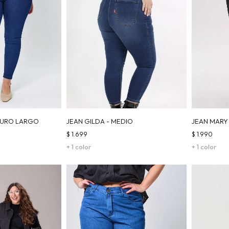
CURO LARGO
JEAN GILDA - MEDIO
JEAN MARY
$
1.699
$
1.990
+ 1 color
+ 1 color