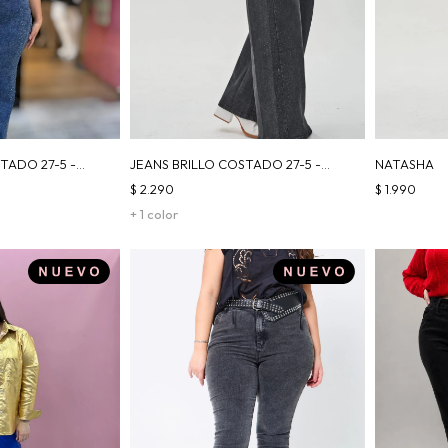
TADO 27-5 -
JEANS BRILLO COSTADO 27-5 -
NATASHA
NEGRO
$
2.290
$
1.990
+ 1 color