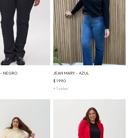
 - NEGRO
JEAN MARY - AZUL
$
1.990
+ 1 color