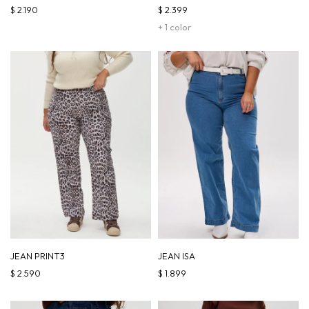
$
2.190
$
2.399
+ 1 color
JEAN PRINT3
JEAN ISA
$
2.590
$
1.899