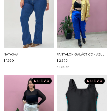
NATASHA
PANTALÓN GALÁCTICO - AZUL
$
1.990
$
2.390
+ 1 color