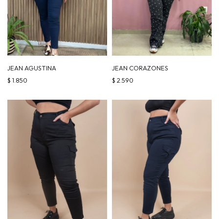
JEAN AGUSTINA
JEAN CORAZONES
$
1.850
$
2.590