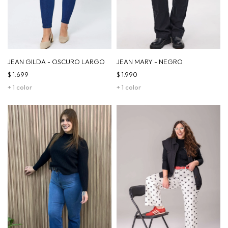
JEAN GILDA - OSCURO LARGO
JEAN MARY - NEGRO
$
1.699
$
1.990
+ 1 color
+ 1 color