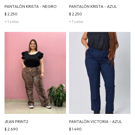
PANTALÓN KRISTA - NEGRO
PANTALÓN KRISTA - AZUL
$
2.250
$
2.250
+ 1 color
+ 1 color
JEAN PRINT2
PANTALÓN VICTORIA - AZUL
$
2.690
$
1.490