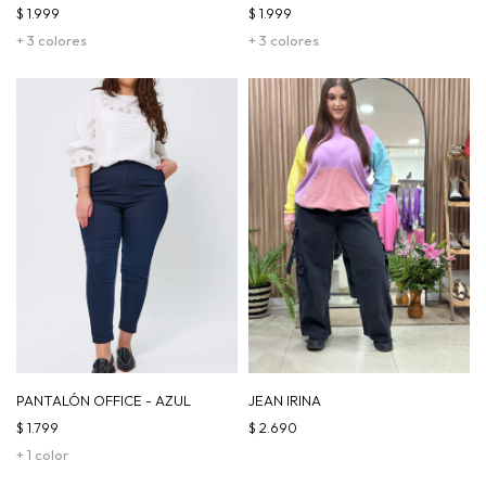
$
1.999
$
1.999
+ 3 colores
+ 3 colores
PANTALÓN OFFICE - AZUL
JEAN IRINA
$
1.799
$
2.690
+ 1 color