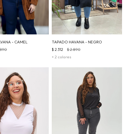
VANA - CAMEL
TAPADO HAVANA - NEGRO
.890
$
2.312
$
2.890
+ 2 colores