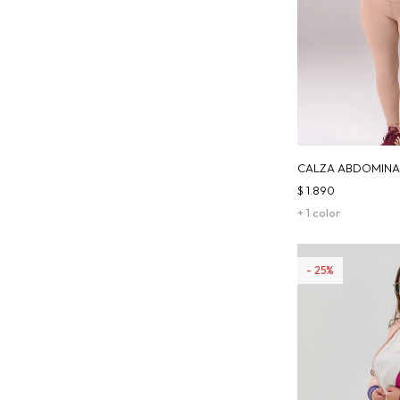
CALZA ABDOMINAL
$
1.890
+ 1 color
25