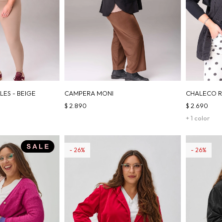
ES - BEIGE
CAMPERA MONI
CHALECO R
$
2.890
$
2.690
+ 1 color
26
26