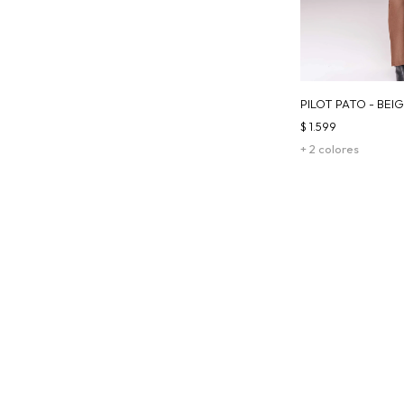
PILOT PATO - BEI
$
1.599
+ 2 colores