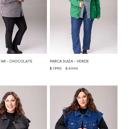
TAR - CHOCOLATE
PARCA SUIZA - VERDE
$
1.990
$
3.990