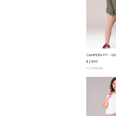
CAMPERA FIT - V
$
2.890
+ 2 colores