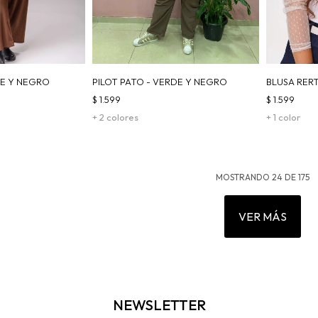
GE Y NEGRO
PILOT PATO - VERDE Y NEGRO
BLUSA RER
$
1.599
$
1.599
+ 2 colores
+ 1 color
MOSTRANDO
24
DE
175
VER MÁS
NEWSLETTER