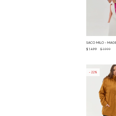
SACO MILO - MAG
$
1.499
$
1.999
22