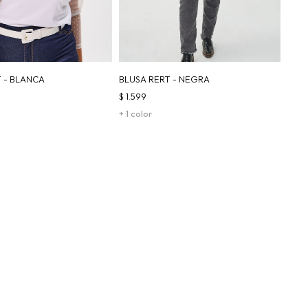
T - BLANCA
BLUSA RERT - NEGRA
$
1.599
+ 1 color