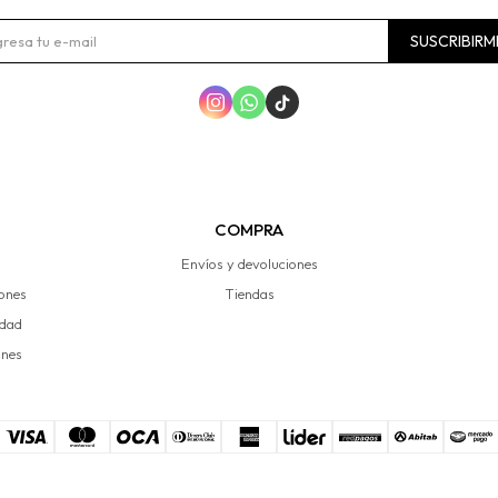
SUSCRIBIRM



COMPRA
Envíos y devoluciones
iones
Tiendas
idad
ones