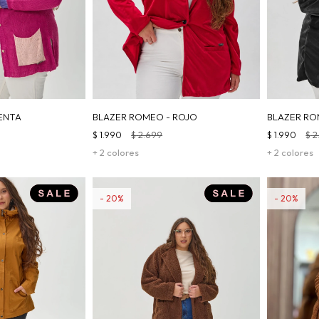
ENTA
BLAZER ROMEO - ROJO
BLAZER RO
$
1.990
$
2.699
$
1.990
$
2
+ 2 colores
+ 2 colores
20
20