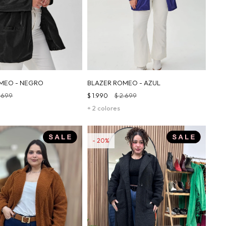
MEO - NEGRO
BLAZER ROMEO - AZUL
.699
$
1.990
$
2.699
+ 2 colores
20