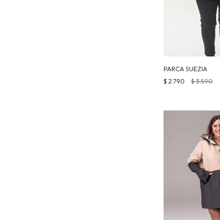
PARCA SUEZIA
$
2.790
$
3.590