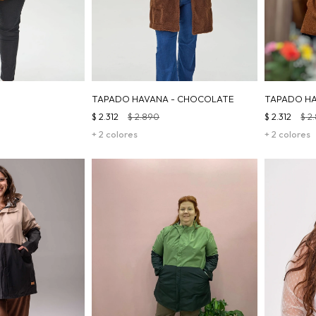
TAPADO HAVANA - CHOCOLATE
TAPADO HA
$
2.312
$
2.890
$
2.312
$
2
+ 2 colores
+ 2 colores