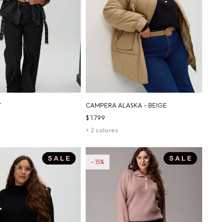
T
CAMPERA ALASKA - BEIGE
$
1.799
+ 2 colores
15