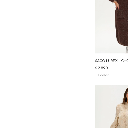
SACO LUREX - C
$
2.890
+ 1 color