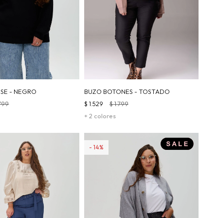
PSE - NEGRO
BUZO BOTONES - TOSTADO
.799
$
1.529
$
1.799
+ 2 colores
14