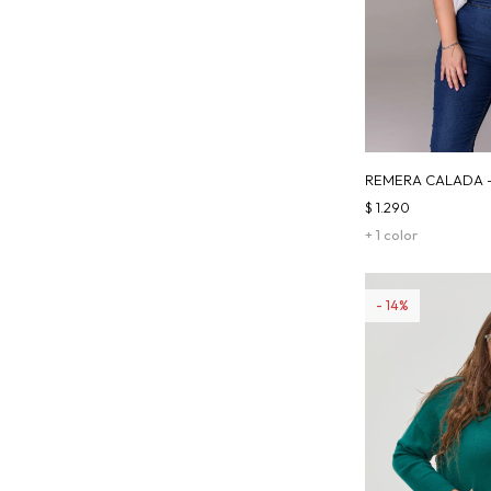
REMERA CALADA 
$
1.290
+ 1 color
14