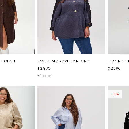
HOCOLATE
SACO GALA - AZUL Y NEGRO
JEAN NIGH
$
2.890
$
2.290
+ 1 color
15