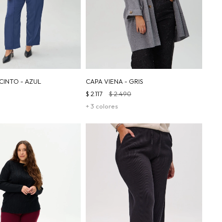
CINTO - AZUL
CAPA VIENA - GRIS
$
2.117
$
2.490
+ 3 colores