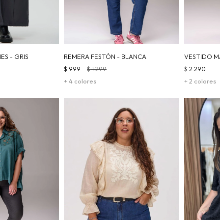
S - GRIS
REMERA FESTÓN - BLANCA
VESTIDO M
$
999
$
1.299
$
2.290
+ 4 colores
+ 2 colores