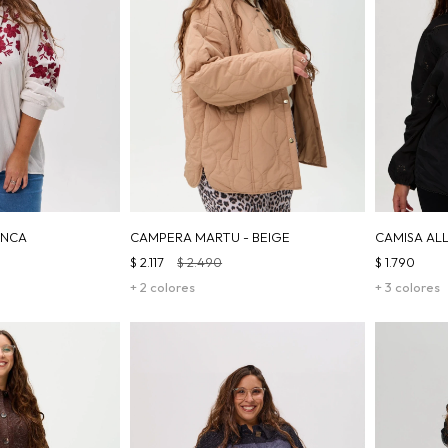
ANCA
CAMPERA MARTU - BEIGE
CAMISA AL
$
2.117
$
2.490
$
1.790
+ 2 colores
+ 3 colores