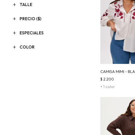
TALLE
PRECIO
($)
ESPECIALES
COLOR
CAMISA MIMI - BL
$
2.200
+ 1 color