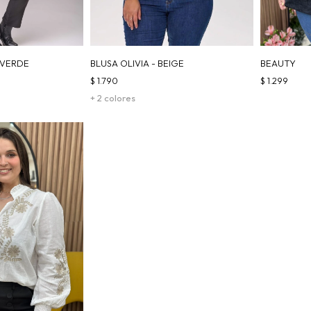
 VERDE
BLUSA OLIVIA - BEIGE
BEAUTY
$
1.790
$
1.299
+ 2 colores