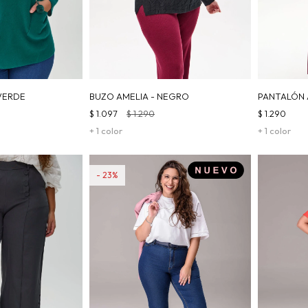
VERDE
BUZO AMELIA - NEGRO
PANTALÓN 
$
1.097
$
1.290
$
1.290
+ 1 color
+ 1 color
23