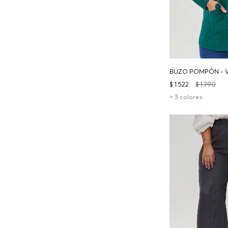
BUZO POMPÓN - 
$
1.522
$
1.790
+ 3 colores