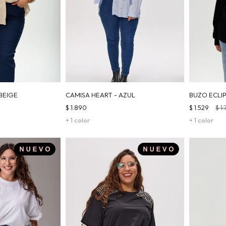
BEIGE
CAMISA HEART - AZUL
BUZO ECLI
$
1.890
$
1.529
$
1
+ 1 color
+ 1 color