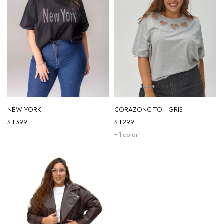
NEW YORK
CORAZONCITO - GRIS
$
1.399
$
1.299
+ 1 color