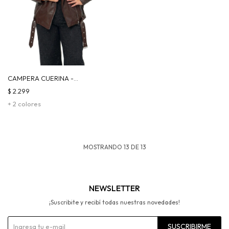
CAMPERA CUERINA -
CHOCOLATE
$
2.299
+ 2 colores
MOSTRANDO
13
DE
13
NEWSLETTER
¡Suscribite y recibí todas nuestras novedades!
SUSCRIBIRME