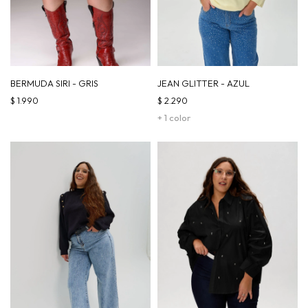
BERMUDA SIRI - GRIS
JEAN GLITTER - AZUL
$
1.990
$
2.290
+ 1 color