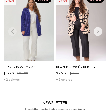
26
20
BLAZER ROMEO - AZUL
BLAZER MOSCÚ - BEIGE Y
NEGRO
$
1.990
$
2.699
$
2.559
$
3.199
+ 2 colores
+ 2 colores
NEWSLETTER
¡Suscribite y recibí todas nuestras novedades!