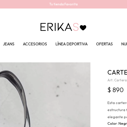
Tu tienda Favorita
JEANS
ACCESORIOS
LÍNEA DEPORTIVA
OFERTAS
NU
CARTE
Carter
$
890
Esta carter
estructura 
elegante pa
Neg