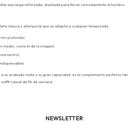
ble asa larga reforzada, diseñada para llevar cómodamente al hombro.
leta clásica y atemporal que se adapta a cualquier temporada:
rón profundo).
n medio, como el de la imagen).
ema neutro).
indispensable).
as a su acabado mate y su gran capacidad, es el complemento perfecto tan
outfit casual de fin de semana.
NEWSLETTER