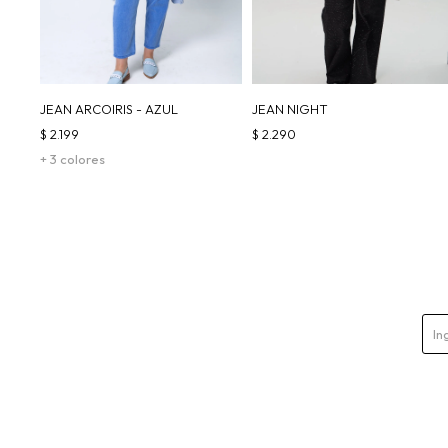
JEAN ARCOIRIS - AZUL
JEAN NIGHT
$
2.199
$
2.290
+ 3 colores