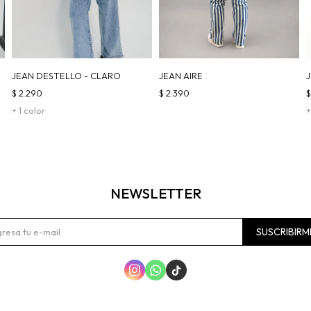
JEAN DESTELLO - CLARO
JEAN AIRE
$
2.290
$
2.390
+ 1 color
+
NEWSLETTER
SUSCRIBIRM


