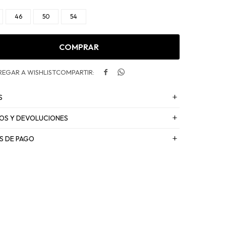
46
50
54
COMPRAR


S
OS Y DEVOLUCIONES
S DE PAGO