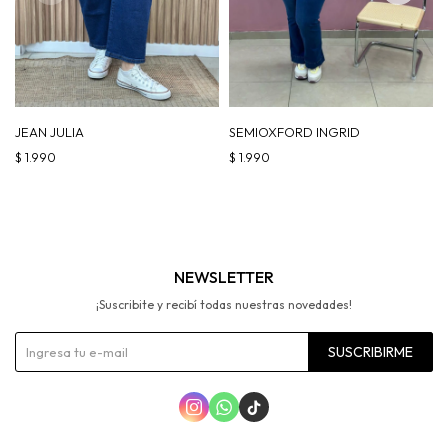
JEAN JULIA
SEMIOXFORD INGRID
$
1.990
$
1.990
NEWSLETTER
¡Suscribite y recibí todas nuestras novedades!
SUSCRIBIRME


