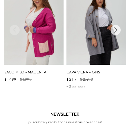
SACO MILO - MAGENTA
CAPA VIENA - GRIS
$
1.499
$
1.999
$
2.117
$
2.490
+ 3 colores
NEWSLETTER
¡Suscribite y recibí todas nuestras novedades!