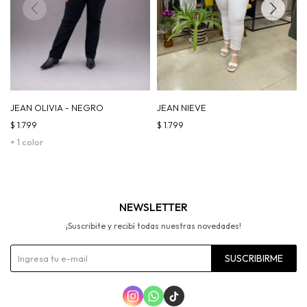
JEAN OLIVIA - NEGRO
JEAN NIEVE
$
1.799
$
1.799
+ 1 color
NEWSLETTER
¡Suscribite y recibí todas nuestras novedades!
SUSCRIBIRME


