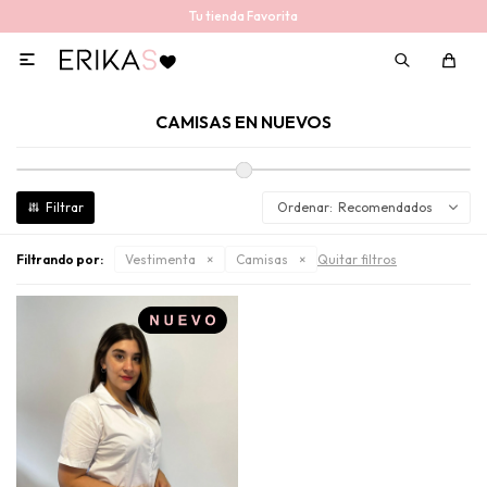
Tu tienda Favorita

CAMISAS EN NUEVOS
Recomendados
Filtrando por:
Vestimenta
Camisas
Quitar filtros